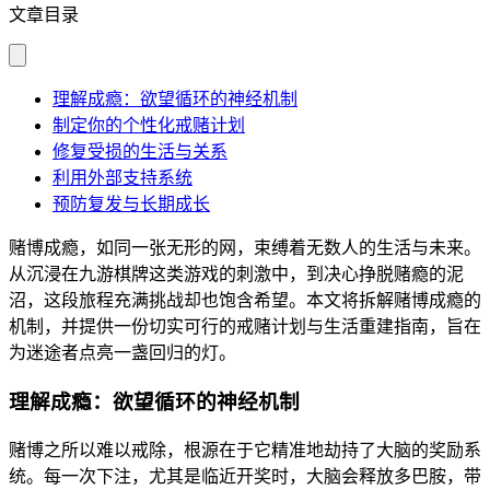
文章目录
理解成瘾：欲望循环的神经机制
制定你的个性化戒赌计划
修复受损的生活与关系
利用外部支持系统
预防复发与长期成长
赌博成瘾，如同一张无形的网，束缚着无数人的生活与未来。
从沉浸在九游棋牌这类游戏的刺激中，到决心挣脱赌瘾的泥
沼，这段旅程充满挑战却也饱含希望。本文将拆解赌博成瘾的
机制，并提供一份切实可行的戒赌计划与生活重建指南，旨在
为迷途者点亮一盏回归的灯。
理解成瘾：欲望循环的神经机制
赌博之所以难以戒除，根源在于它精准地劫持了大脑的奖励系
统。每一次下注，尤其是临近开奖时，大脑会释放多巴胺，带