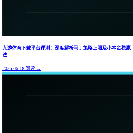
九游体育下载平台评测：深度解析马丁策略上限及小本金稳赢
法
2026-06-18
阅读
→