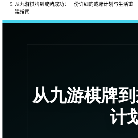
从九游棋牌到戒赌成功：一份详细的戒赌计划与生活重
建指南