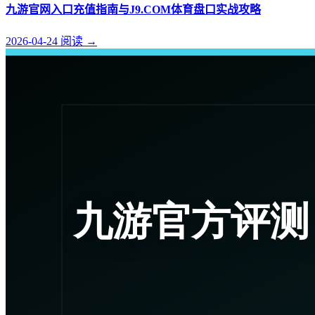
九游官网入口充值指南与J9.COM体育盘口实战攻略
2026-04-24
阅读
→