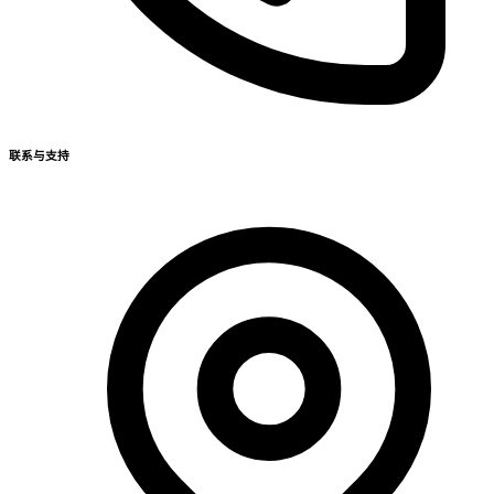
联系与支持