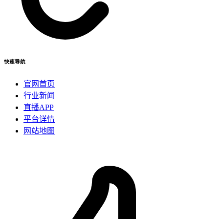
快速导航
官网首页
行业新闻
直播APP
平台详情
网站地图