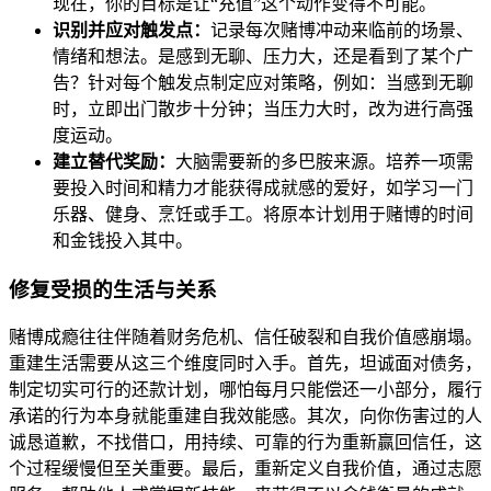
现在，你的目标是让“充值”这个动作变得不可能。
识别并应对触发点：
记录每次赌博冲动来临前的场景、
情绪和想法。是感到无聊、压力大，还是看到了某个广
告？针对每个触发点制定应对策略，例如：当感到无聊
时，立即出门散步十分钟；当压力大时，改为进行高强
度运动。
建立替代奖励：
大脑需要新的多巴胺来源。培养一项需
要投入时间和精力才能获得成就感的爱好，如学习一门
乐器、健身、烹饪或手工。将原本计划用于赌博的时间
和金钱投入其中。
修复受损的生活与关系
赌博成瘾往往伴随着财务危机、信任破裂和自我价值感崩塌。
重建生活需要从这三个维度同时入手。首先，坦诚面对债务，
制定切实可行的还款计划，哪怕每月只能偿还一小部分，履行
承诺的行为本身就能重建自我效能感。其次，向你伤害过的人
诚恳道歉，不找借口，用持续、可靠的行为重新赢回信任，这
个过程缓慢但至关重要。最后，重新定义自我价值，通过志愿