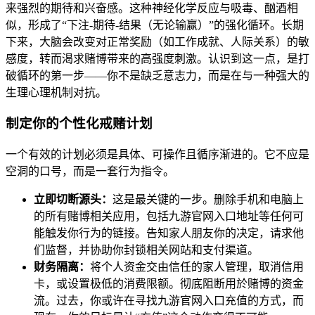
来强烈的期待和兴奋感。这种神经化学反应与吸毒、酗酒相
似，形成了“下注-期待-结果（无论输赢）”的强化循环。长期
下来，大脑会改变对正常奖励（如工作成就、人际关系）的敏
感度，转而渴求赌博带来的高强度刺激。认识到这一点，是打
破循环的第一步——你不是缺乏意志力，而是在与一种强大的
生理心理机制对抗。
制定你的个性化戒赌计划
一个有效的计划必须是具体、可操作且循序渐进的。它不应是
空洞的口号，而是一套行为指令。
立即切断源头：
这是最关键的一步。删除手机和电脑上
的所有赌博相关应用，包括九游官网入口地址等任何可
能触发你行为的链接。告知家人朋友你的决定，请求他
们监督，并协助你封锁相关网站和支付渠道。
财务隔离：
将个人资金交由信任的家人管理，取消信用
卡，或设置极低的消费限额。彻底阻断用於赌博的资金
流。过去，你或许在寻找九游官网入口充值的方式，而