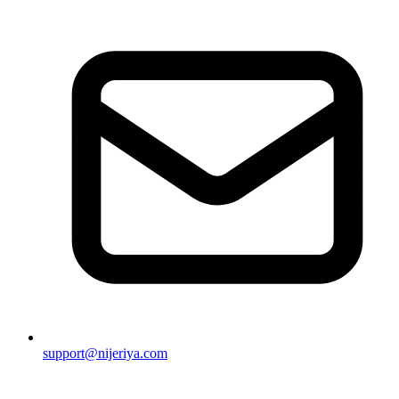
support@nijeriya.com