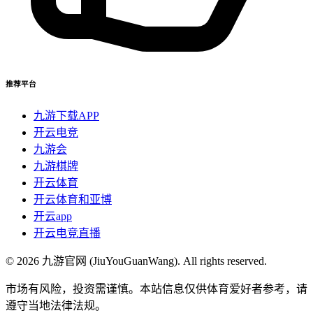
推荐平台
九游下载APP
开云电竞
九游会
九游棋牌
开云体育
开云体育和亚博
开云app
开云电竞直播
© 2026 九游官网 (JiuYouGuanWang). All rights reserved.
市场有风险，投资需谨慎。本站信息仅供体育爱好者参考，请
遵守当地法律法规。