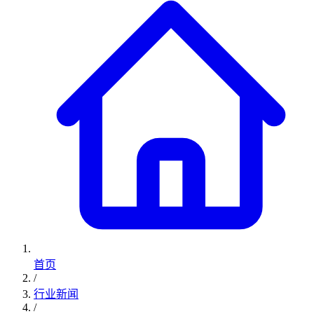
首页
/
行业新闻
/