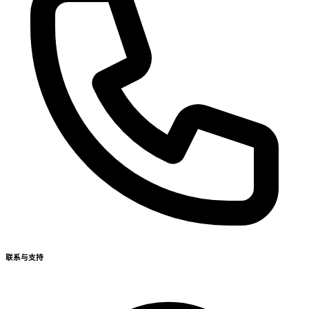
联系与支持