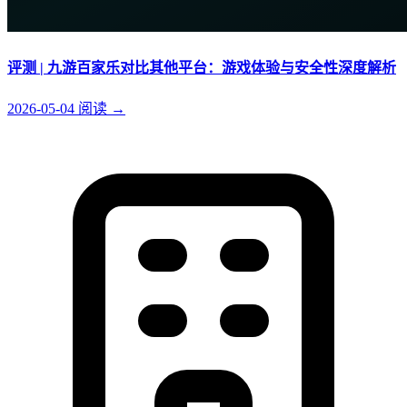
评测 | 九游百家乐对比其他平台：游戏体验与安全性深度解析
2026-05-04
阅读
→