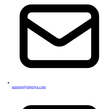
support@nijeriya.com