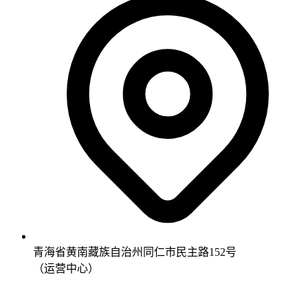
青海省黄南藏族自治州同仁市民主路152号
（运营中心）