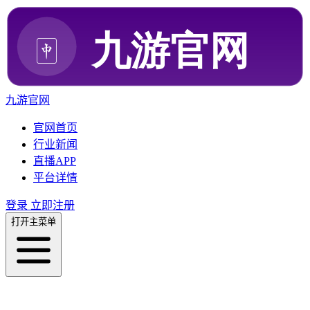
九游官网
官网首页
行业新闻
直播APP
平台详情
登录
立即注册
打开主菜单