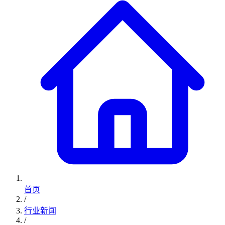
首页
/
行业新闻
/