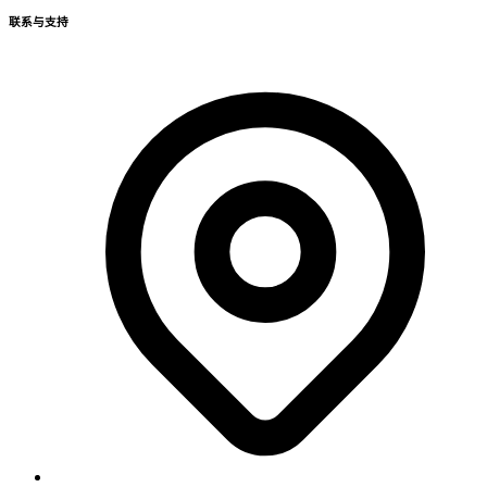
联系与支持