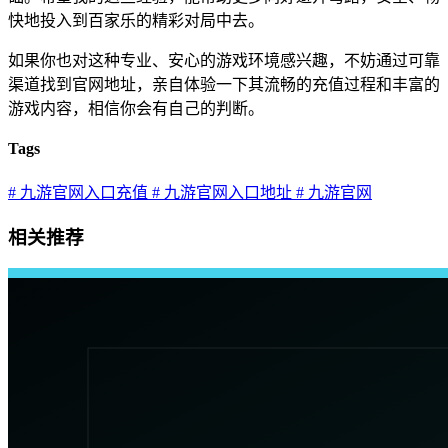
快地投入到百家乐的精彩对局中去。
如果你也对这种专业、安心的游戏环境感兴趣，不妨通过可靠
渠道找到官网地址，亲自体验一下其流畅的充值过程和丰富的
游戏内容，相信你会有自己的判断。
Tags
# 九游官网入口充值
# 九游官网入口地址
# 九游官网
相关推荐