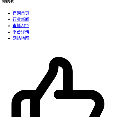
快速导航
官网首页
行业新闻
直播APP
平台详情
网站地图