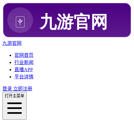
九游官网
官网首页
行业新闻
直播APP
平台详情
登录
立即注册
打开主菜单