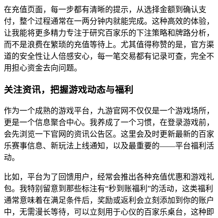
在充值页面，每一步都有清晰的提示，从选择金额到确认支
付，整个过程通常在一两分钟内就能完成。这种高效的体验，
让我能将更多精力专注于研究百家乐的下注策略和牌路分析，
而不是浪费在繁琐的充值等待上。尤其值得称赞的是，官方渠
道的安全性让人倍感安心，每一笔交易都有记录可查，完全不
用担心资金去向问题。
关注资讯，把握游戏动态与福利
作为一个成熟的游戏平台，九游官网不仅仅是一个游戏场所，
更是一个信息聚合中心。我养成了一个习惯，在登录游戏前，
会先浏览一下官网的资讯公告区。这里会及时更新最新的百家
乐赛事信息、新玩法上线通知，以及最重要的——平台福利活
动。
比如，平台为了回馈用户，经常会推出各种充值优惠和游戏礼
包。我特别留意到那些标注有“秒到账福利”的活动，这类福利
通常意味着在满足条件后，奖励或返利会立刻添加到你的账户
中，无需漫长等待，可以立刻用于心仪的百家乐桌台，这种即