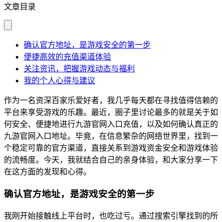
文章目录
确认官方地址，是游戏安全的第一步
便捷高效的充值渠道体验
关注资讯，把握游戏动态与福利
我的个人心得与建议
作为一名资深百家乐爱好者，我几乎每天都在寻找值得信赖的
平台来享受游戏的乐趣。最近，圈子里讨论最多的就是关于如
何安全、便捷地进行九游官网入口充值，以及如何确认真正的
九游官网入口地址。毕竟，在信息繁杂的网络世界里，找到一
个稳定可靠的官方渠道，直接关系到游戏资金安全和游戏体验
的流畅度。今天，我就结合自己的亲身体验，和大家分享一下
在这方面的发现和心得。
确认官方地址，是游戏安全的第一步
我刚开始接触线上平台时，也吃过亏。通过搜索引擎找到的所