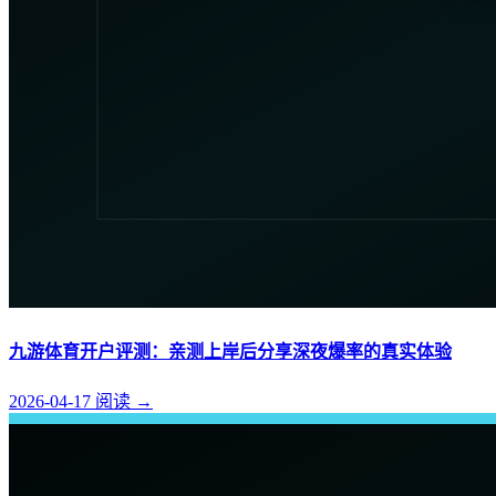
九游体育开户评测：亲测上岸后分享深夜爆率的真实体验
2026-04-17
阅读
→