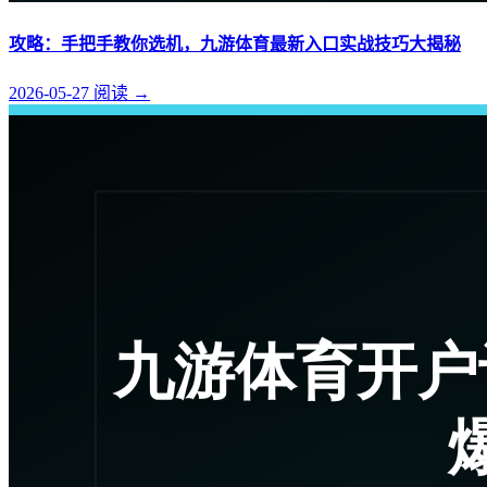
攻略：手把手教你选机，九游体育最新入口实战技巧大揭秘
2026-05-27
阅读
→